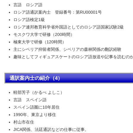
言語 ロシア語
ロシア語通訳案内士 登録番号：第RU00001号
ロシア語検定1級
ロシア連邦教育科学省外国語としてのロシア語国家試験2級
モスクワ大学で研修（200時間）
極東大学で研修（120時間）
主にシベリア抑留者関係、シベリアの森林関係の翻訳経験
趣味としてフィギュアスケートのロシア語放送や記事を読むの
通訳案内士の紹介（4）
軽部芳子（かるべ よしこ）
言語 スペイン語
スペイン語圏に10年居住
1990年、東京より移住
村山市在住
JICA関係、法廷通訳などの仕事に従事。