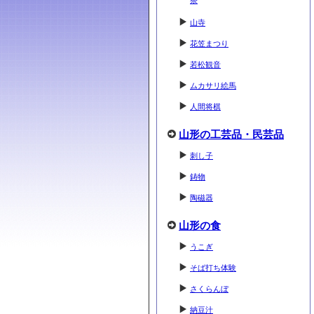
祭
山寺
花笠まつり
若松観音
ムカサリ絵馬
人間将棋
山形の工芸品・民芸品
刺し子
鋳物
陶磁器
山形の食
うこぎ
そば打ち体験
さくらんぼ
納豆汁